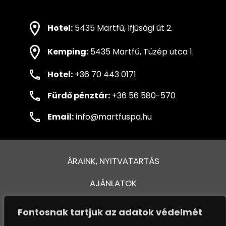
Hotel:
5435 Martfű, Ifjúsági út 2.
Kemping:
5435 Martfű, Tüzép utca 1.
Hotel:
+36 70 443 0171
Fürdő pénztár:
+36 56 580-570
Email:
info@martfuspa.hu
ÁRAINK, NYITVATARTÁS
AJÁNLATOK
FÜRDŐ ÉS MEDENCÉK
Fontosnak tartjuk az adatok védelmét