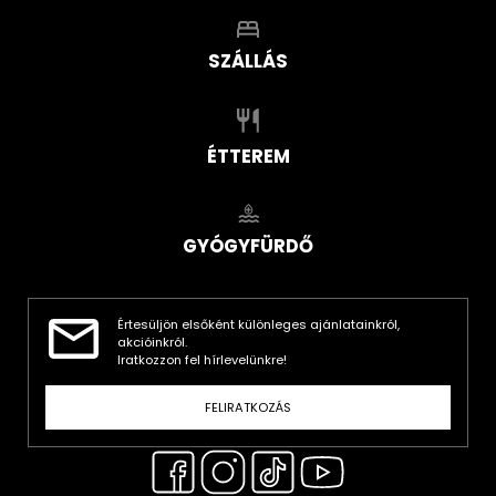
SZÁLLÁS
ÉTTEREM
GYÓGYFÜRDŐ
Értesüljön elsőként különleges ajánlatainkról,
akcióinkról.
Iratkozzon fel hírlevelünkre!
FELIRATKOZÁS