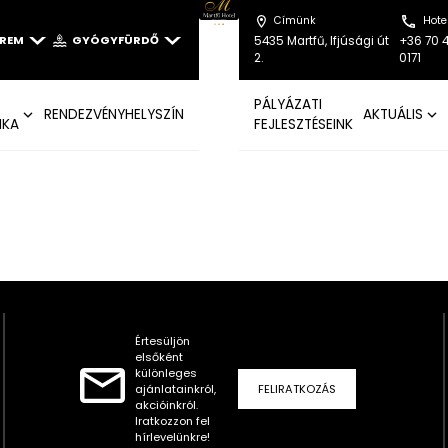
Címünk
Hote
EREM
GYÓGYFÜRDŐ
5435 Martfű, Ifjúsági út
+36 70 
2.
0171
PÁLYÁZATI
RENDEZVÉNYHELYSZÍN
AKTUÁLIS
IKA
FEJLESZTÉSEINK
Értesüljön
elsőként
különleges
ajánlatainkról,
FELIRATKOZÁS
akcióinkról.
Iratkozzon fel
hírlevelünkre!