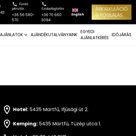
Fürdő
l
ÁRKALKULÁCIÓ
pénztár
Szobafoglalás
443
& FOGLALÁS
English
+36 56 580-
+36 70 660
570
3094
EGYEDI
AJÁNLATOK
AJÁNDÉKUTALVÁNYAINK
IDŐJÁRÁS
AJÁNLATKÉRÉS
Hotel:
5435 Martfű, Ifjúsági út 2.
Kemping:
5435 Martfű, Tüzép utca 1.