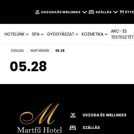
USZODA ÉS WELLNESS
SZÁLLÁS
ÉTT
ARC- ÉS
HOTELÜNK
SPA
GYÓGYÁSZAT
KOZMETIKA
TESTESZTÉT
FŐOLDAL
/
NAPI MENÜK
/
05.28
05.28
USZODA ÉS WELLNESS
SZÁLLÁS