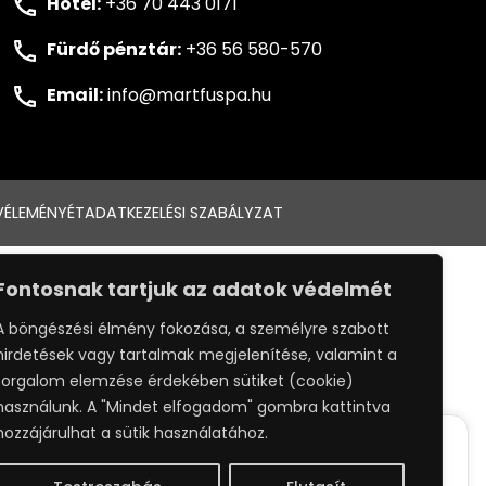
Hotel:
+36 70 443 0171
Fürdő pénztár:
+36 56 580-570
Email:
info@martfuspa.hu
VÉLEMÉNYÉT
ADATKEZELÉSI SZABÁLYZAT
:
WEBPRO
Fontosnak tartjuk az adatok védelmét
A böngészési élmény fokozása, a személyre szabott
hirdetések vagy tartalmak megjelenítése, valamint a
forgalom elemzése érdekében sütiket (cookie)
használunk. A "Mindet elfogadom" gombra kattintva
hozzájárulhat a sütik használatához.
ack your whereabouts around