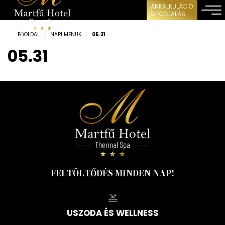
ÁRKALKULÁCIÓ
& FOGLALÁS
FŐOLDAL
/
NAPI MENÜK
/
05.31
05.31
FELTÖLTŐDÉS MINDEN NAP!
USZODA ÉS WELLNESS