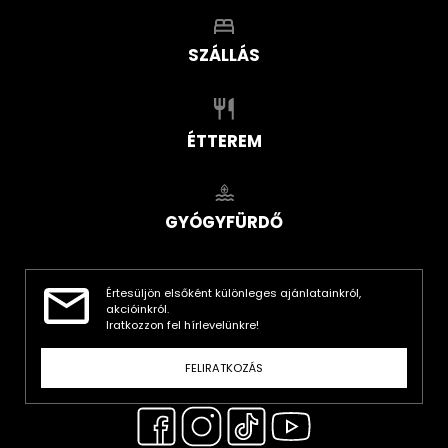
SZÁLLÁS
ÉTTEREM
GYÓGYFÜRDŐ
Értesüljön elsőként különleges ajánlatainkról,
akcióinkról.
Iratkozzon fel hírlevelünkre!
FELIRATKOZÁS