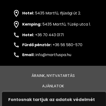
Hotel:
5435 Martfű, Ifjúsági út 2.
Kemping:
5435 Martfű, Tüzép utca 1.
Hotel:
+36 70 443 0171
Fürdő pénztár:
+36 56 580-570
Email:
info@martfuspa.hu
ÁRAINK, NYITVATARTÁS
AJÁNLATOK
FÜRDŐ ÉS MEDENCÉK
Fontosnak tartjuk az adatok védelmét