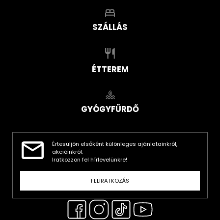
SZÁLLÁS
ÉTTEREM
GYÓGYFÜRDŐ
Értesüljön elsőként különleges ajánlatainkról,
akcióinkról.
Iratkozzon fel hírlevelünkre!
FELIRATKOZÁS