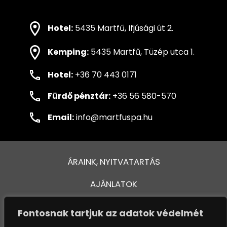
Hotel:
5435 Martfű, Ifjúsági út 2.
Kemping:
5435 Martfű, Tüzép utca 1.
Hotel:
+36 70 443 0171
Fürdő pénztár:
+36 56 580-570
Email:
info@martfuspa.hu
ÁRAINK, NYITVATARTÁS
AJÁNLATOK
FÜRDŐ ÉS MEDENCÉK
Fontosnak tartjuk az adatok védelmét