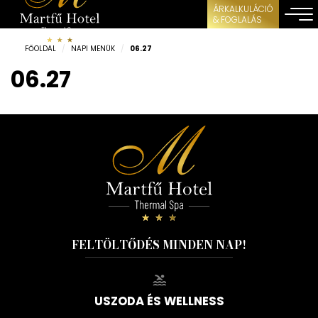
ÁRKALKULÁCIÓ
& FOGLALÁS
FŐOLDAL
/
NAPI MENÜK
/
06.27
06.27
FELTÖLTŐDÉS MINDEN NAP!
USZODA ÉS WELLNESS