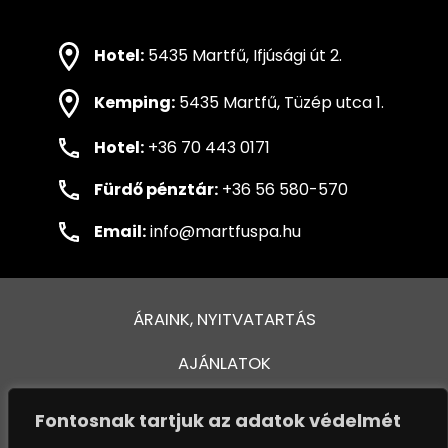
Hotel:
5435 Martfű, Ifjúsági út 2.
Kemping:
5435 Martfű, Tüzép utca 1.
Hotel:
+36 70 443 0171
Fürdő pénztár:
+36 56 580-570
Email:
info@martfuspa.hu
ÁRAINK, NYITVATARTÁS
AJÁNLATOK
FÜRDŐ ÉS MEDENCÉK
Fontosnak tartjuk az adatok védelmét