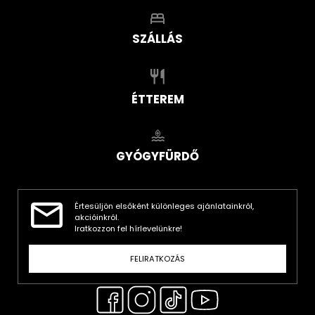
SZÁLLÁS
ÉTTEREM
GYÓGYFÜRDŐ
Értesüljön elsőként különleges ajánlatainkról,
akcióinkról.
Iratkozzon fel hírlevelünkre!
FELIRATKOZÁS