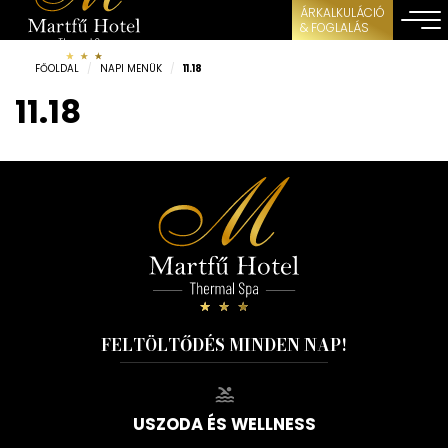
ÁRKALKULÁCIÓ
& FOGLALÁS
FŐOLDAL
/
NAPI MENÜK
/
11.18
11.18
FELTÖLTŐDÉS MINDEN NAP!
USZODA ÉS WELLNESS