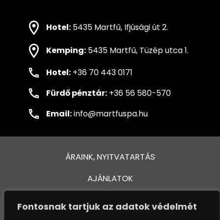
Hotel:
5435 Martfű, Ifjúsági út 2.
Kemping:
5435 Martfű, Tüzép utca 1.
Hotel:
+36 70 443 0171
Fürdő pénztár:
+36 56 580-570
Email:
info@martfuspa.hu
ÁRAINK, NYITVATARTÁS
AJÁNLATOK
FÜRDŐ ÉS MEDENCÉK
Fontosnak tartjuk az adatok védelmét