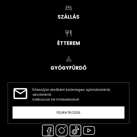
SZÁLLÁS
ÉTTEREM
GYÓGYFÜRDŐ
Értesüljön elsőként különleges ajánlatainkról,
akcióinkról.
Iratkozzon fel hírlevelünkre!
FELIRATKOZÁS