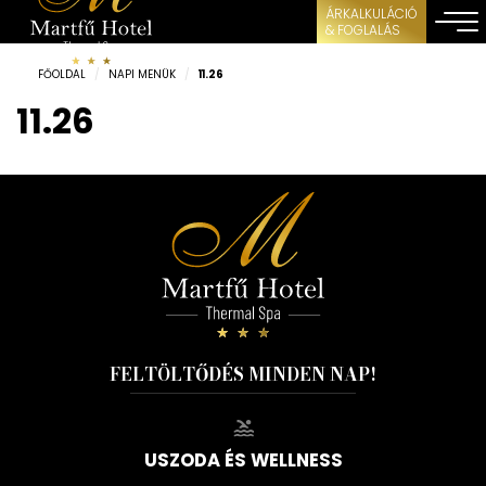
ÁRKALKULÁCIÓ
& FOGLALÁS
FŐOLDAL
/
NAPI MENÜK
/
11.26
11.26
FELTÖLTŐDÉS MINDEN NAP!
USZODA ÉS WELLNESS