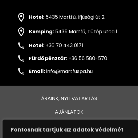
Hotel:
5435 Martfű, Ifjúsági út 2.
Kemping:
5435 Martfű, Tüzép utca 1.
Hotel:
+36 70 443 0171
Fürdő pénztár:
+36 56 580-570
Email:
info@martfuspa.hu
ÁRAINK, NYITVATARTÁS
AJÁNLATOK
FÜRDŐ ÉS MEDENCÉK
Fontosnak tartjuk az adatok védelmét