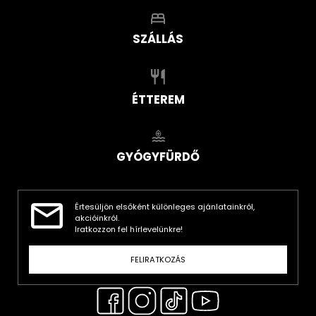
SZÁLLÁS
ÉTTEREM
GYÓGYFÜRDŐ
Értesüljön elsőként különleges ajánlatainkról,
akcióinkról.
Iratkozzon fel hírlevelünkre!
FELIRATKOZÁS