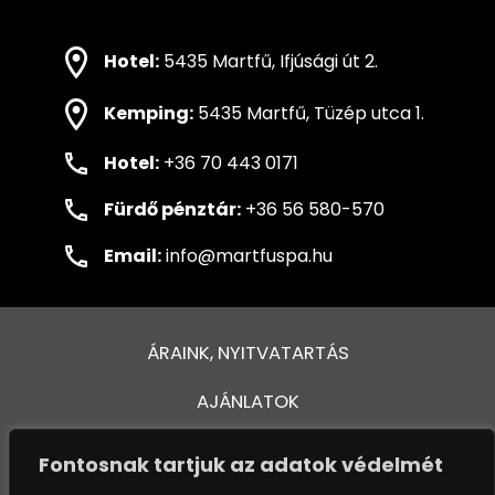
Hotel:
5435 Martfű, Ifjúsági út 2.
Kemping:
5435 Martfű, Tüzép utca 1.
Hotel:
+36 70 443 0171
Fürdő pénztár:
+36 56 580-570
Email:
info@martfuspa.hu
ÁRAINK, NYITVATARTÁS
AJÁNLATOK
FÜRDŐ ÉS MEDENCÉK
Fontosnak tartjuk az adatok védelmét