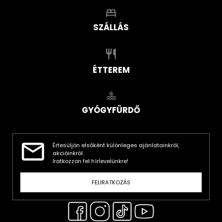
SZÁLLÁS
ÉTTEREM
GYÓGYFÜRDŐ
Értesüljön elsőként különleges ajánlatainkról,
akcióinkról.
Iratkozzon fel hírlevelünkre!
FELIRATKOZÁS