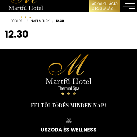
ÁRKALKULÁCIÓ
& FOGLALÁS
FŐOLDAL
/
NAPI MENÜK
/
12.30
12.30
FELTÖLTŐDÉS MINDEN NAP!
USZODA ÉS WELLNESS