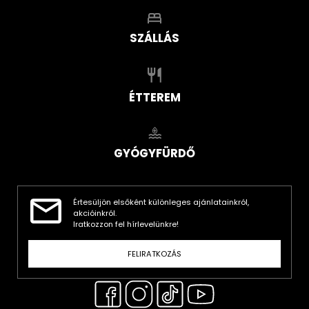
SZÁLLÁS
ÉTTEREM
GYÓGYFÜRDŐ
Értesüljön elsőként különleges ajánlatainkról,
akcióinkról.
Iratkozzon fel hírlevelünkre!
FELIRATKOZÁS