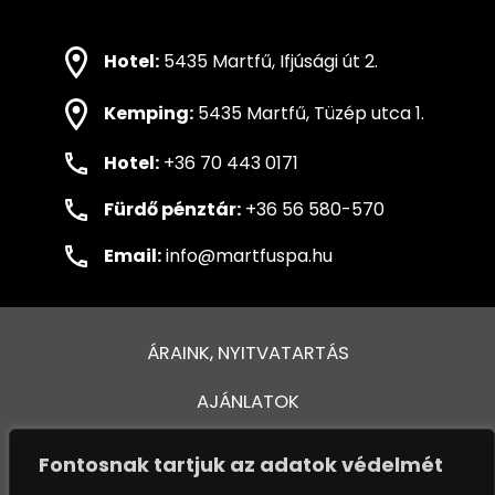
Hotel:
5435 Martfű, Ifjúsági út 2.
Kemping:
5435 Martfű, Tüzép utca 1.
Hotel:
+36 70 443 0171
Fürdő pénztár:
+36 56 580-570
Email:
info@martfuspa.hu
ÁRAINK, NYITVATARTÁS
AJÁNLATOK
FÜRDŐ ÉS MEDENCÉK
Fontosnak tartjuk az adatok védelmét