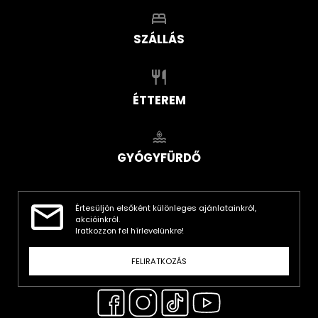
SZÁLLÁS
ÉTTEREM
GYÓGYFÜRDŐ
Értesüljön elsőként különleges ajánlatainkról,
akcióinkról.
Iratkozzon fel hírlevelünkre!
FELIRATKOZÁS