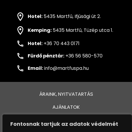
Hotel:
5435 Martfű, Ifjúsági út 2.
Kemping:
5435 Martfű, Tüzép utca 1.
Hotel:
+36 70 443 0171
Fürdő pénztár:
+36 56 580-570
Email:
info@martfuspa.hu
ÁRAINK, NYITVATARTÁS
AJÁNLATOK
FÜRDŐ ÉS MEDENCÉK
Fontosnak tartjuk az adatok védelmét