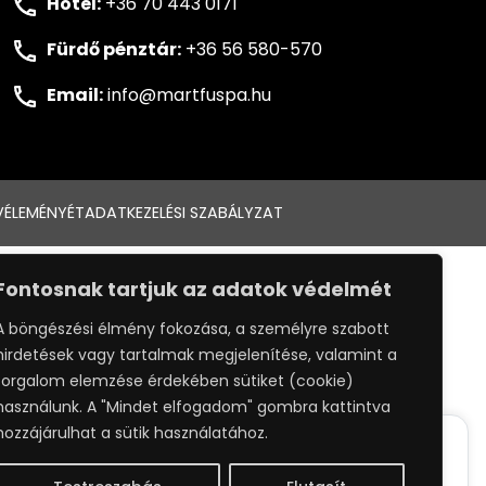
Hotel:
+36 70 443 0171
Fürdő pénztár:
+36 56 580-570
Email:
info@martfuspa.hu
VÉLEMÉNYÉT
ADATKEZELÉSI SZABÁLYZAT
:
WEBPRO
Fontosnak tartjuk az adatok védelmét
A böngészési élmény fokozása, a személyre szabott
hirdetések vagy tartalmak megjelenítése, valamint a
forgalom elemzése érdekében sütiket (cookie)
használunk. A "Mindet elfogadom" gombra kattintva
hozzájárulhat a sütik használatához.
ack your whereabouts around