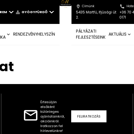
Címünk
Hote
EREM
GYÓGYFÜRDŐ
5435 Martfű, Ifjúsági út
+36 70 
2.
0171
PÁLYÁZATI
RENDEZVÉNYHELYSZÍN
AKTUÁLIS
IKA
FEJLESZTÉSEINK
at
Értesüljön
elsőként
különleges
ajánlatainkról,
FELIRATKOZÁS
akcióinkról.
Iratkozzon fel
hírlevelünkre!