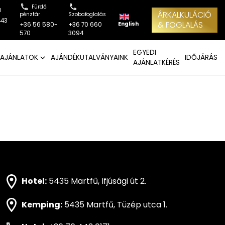
Fürdő
l
ÁRKALKULÁCIÓ
pénztár
Szobafoglalás
443
& FOGLALÁS
English
+36 56 580-
+36 70 660
570
3094
EGYEDI
AJÁNLATOK
AJÁNDÉKUTALVÁNYAINK
IDŐJÁRÁS
AJÁNLATKÉRÉS
Hotel:
5435 Martfű, Ifjúsági út 2.
Kemping:
5435 Martfű, Tüzép utca 1.