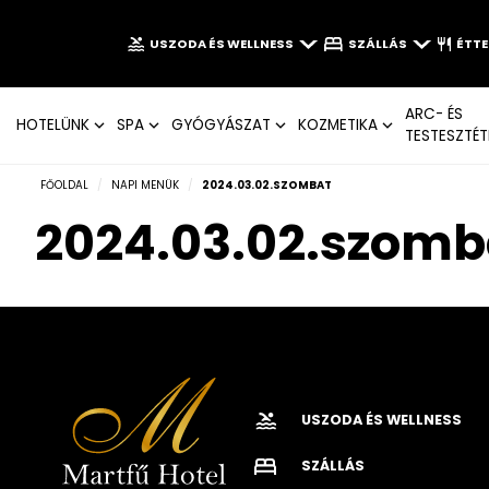
USZODA ÉS WELLNESS
SZÁLLÁS
ÉTT
ARC- ÉS
HOTELÜNK
SPA
GYÓGYÁSZAT
KOZMETIKA
TESTESZTÉT
FŐOLDAL
/
NAPI MENÜK
/
2024.03.02.SZOMBAT
2024.03.02.szomb
USZODA ÉS WELLNESS
SZÁLLÁS