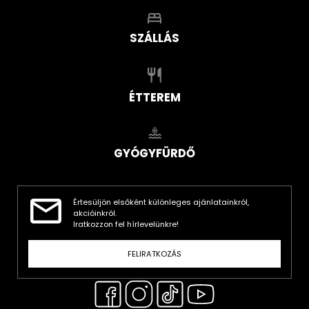
SZÁLLÁS
ÉTTEREM
GYÓGYFÜRDŐ
Értesüljön elsőként különleges ajánlatainkról,
akcióinkról.
Iratkozzon fel hírlevelünkre!
FELIRATKOZÁS