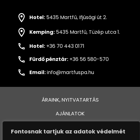
Hotel:
5435 Martfű, Ifjúsági út 2.
Kemping:
5435 Martfű, Tüzép utca 1.
Hotel:
+36 70 443 0171
Fürdő pénztár:
+36 56 580-570
Email:
info@martfuspa.hu
ÁRAINK, NYITVATARTÁS
AJÁNLATOK
FÜRDŐ ÉS MEDENCÉK
Fontosnak tartjuk az adatok védelmét