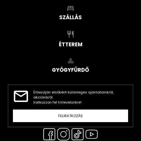
SZÁLLÁS
ÉTTEREM
GYÓGYFÜRDŐ
Értesüljön elsőként különleges ajánlatainkról,
akcióinkról.
Iratkozzon fel hírlevelünkre!
FELIRATKOZÁS