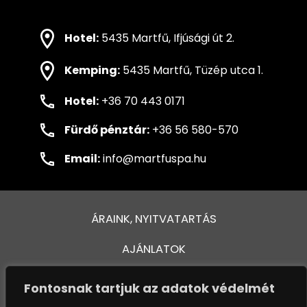
Hotel:
5435 Martfű, Ifjúsági út 2.
Kemping:
5435 Martfű, Tüzép utca 1.
Hotel:
+36 70 443 0171
Fürdő pénztár:
+36 56 580-570
Email:
info@martfuspa.hu
ÁRAINK, NYITVATARTÁS
AJÁNLATOK
FÜRDŐ ÉS MEDENCÉK
Fontosnak tartjuk az adatok védelmét