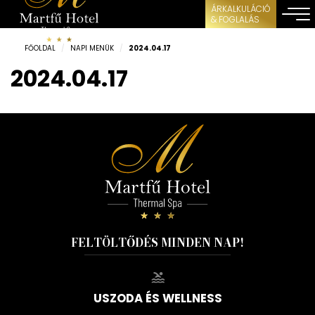
ÁRKALKULÁCIÓ
& FOGLALÁS
FŐOLDAL
/
NAPI MENÜK
/
2024.04.17
2024.04.17
FELTÖLTŐDÉS MINDEN NAP!
USZODA ÉS WELLNESS