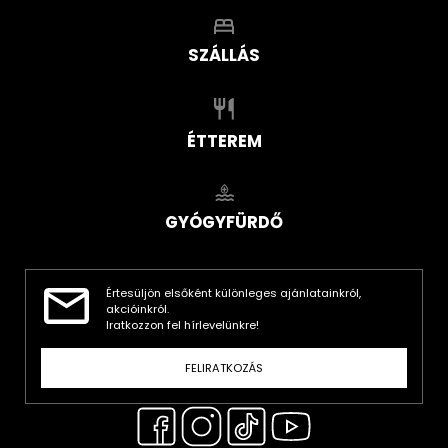
SZÁLLÁS
ÉTTEREM
GYÓGYFÜRDŐ
Értesüljön elsőként különleges ajánlatainkról,
akcióinkról.
Iratkozzon fel hírlevelünkre!
FELIRATKOZÁS