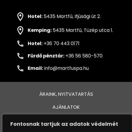
Hotel:
5435 Martfű, Ifjúsági út 2.
Kemping:
5435 Martfű, Tüzép utca 1.
Hotel:
+36 70 443 0171
Fürdő pénztár:
+36 56 580-570
Email:
info@martfuspa.hu
ÁRAINK, NYITVATARTÁS
AJÁNLATOK
FÜRDŐ ÉS MEDENCÉK
Fontosnak tartjuk az adatok védelmét