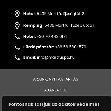
Hotel:
5435 Martfű, Ifjúsági út 2.
Kemping:
5435 Martfű, Tüzép utca 1.
Hotel:
+36 70 443 0171
Fürdő pénztár:
+36 56 580-570
Email:
info@martfuspa.hu
ÁRAINK, NYITVATARTÁS
AJÁNLATOK
FÜRDŐ ÉS MEDENCÉK
Fontosnak tartjuk az adatok védelmét