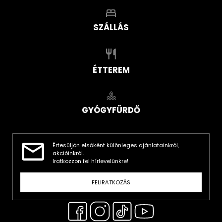
SZÁLLÁS
ÉTTEREM
GYÓGYFÜRDŐ
Értesüljön elsőként különleges ajánlatainkról,
akcióinkról.
Iratkozzon fel hírlevelünkre!
FELIRATKOZÁS