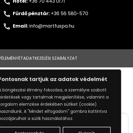
Hotel:
+36 70 443 0171
Fürdő pénztár:
+36 56 580-570
Email:
info@martfuspa.hu
VÉLEMÉNYÉT
ADATKEZELÉSI SZABÁLYZAT
:
WEBPRO
Fontosnak tartjuk az adatok védelmét
A böngészési élmény fokozása, a személyre szabott
hirdetések vagy tartalmak megjelenítése, valamint a
forgalom elemzése érdekében sütiket (cookie)
használunk. A "Mindet elfogadom" gombra kattintva
hozzájárulhat a sütik használatához.
ack your whereabouts around