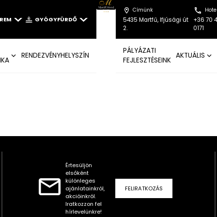
Címünk
Hote
EREM
GYÓGYFÜRDŐ
5435 Martfű, Ifjúsági út
+36 70 
2.
0171
PÁLYÁZATI
RENDEZVÉNYHELYSZÍN
AKTUÁLIS
IKA
FEJLESZTÉSEINK
Értesüljön
elsőként
különleges
ajánlatainkról,
FELIRATKOZÁS
akcióinkról.
Iratkozzon fel
hírlevelünkre!