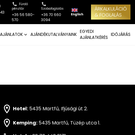
Fürdő
l
ÁRKALKULÁCIÓ
pénztár
Szobafoglalás
443
& FOGLALÁS
English
+36 56 580-
+36 70 660
570
3094
EGYEDI
AJÁNLATOK
AJÁNDÉKUTALVÁNYAINK
IDŐJÁRÁS
AJÁNLATKÉRÉS
Hotel:
5435 Martfű, Ifjúsági út 2.
Kemping:
5435 Martfű, Tüzép utca 1.