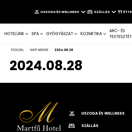
USZODA ÉS WELLNESS
SZÁLLÁS
ÉTT
ARC- ÉS
HOTELÜNK
SPA
GYÓGYÁSZAT
KOZMETIKA
TESTESZTÉT
FŐOLDAL
/
NAPI MENÜK
/
2024.08.28
2024.08.28
USZODA ÉS WELLNESS
SZÁLLÁS