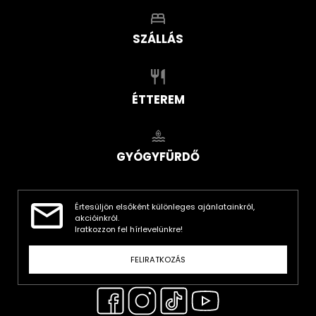
SZÁLLÁS
ÉTTEREM
GYÓGYFÜRDŐ
Értesüljön elsőként különleges ajánlatainkról,
akcióinkról.
Iratkozzon fel hírlevelünkre!
FELIRATKOZÁS