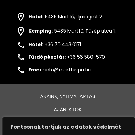
Hotel:
5435 Martfű, Ifjúsági út 2.
Kemping:
5435 Martfű, Tüzép utca 1.
Hotel:
+36 70 443 0171
Fürdő pénztár:
+36 56 580-570
Email:
info@martfuspa.hu
ÁRAINK, NYITVATARTÁS
AJÁNLATOK
FÜRDŐ ÉS MEDENCÉK
Fontosnak tartjuk az adatok védelmét