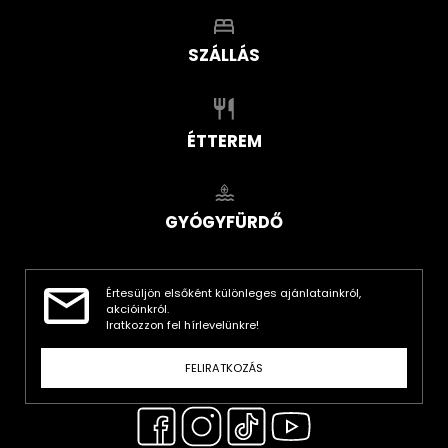
SZÁLLÁS
ÉTTEREM
GYÓGYFÜRDŐ
Értesüljön elsőként különleges ajánlatainkról,
akcióinkról.
Iratkozzon fel hírlevelünkre!
FELIRATKOZÁS