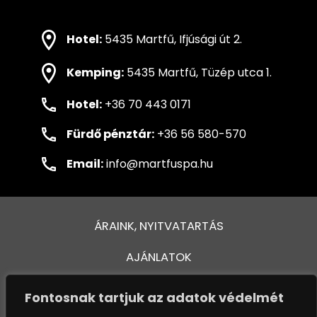
Hotel:
5435 Martfű, Ifjúsági út 2.
Kemping:
5435 Martfű, Tüzép utca 1.
Hotel:
+36 70 443 0171
Fürdő pénztár:
+36 56 580-570
Email:
info@martfuspa.hu
ÁRAINK, NYITVATARTÁS
AJÁNLATOK
FÜRDŐ ÉS MEDENCÉK
Fontosnak tartjuk az adatok védelmét