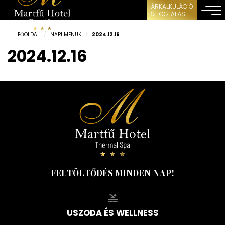
ÁRKALKULÁCIÓ
& FOGLALÁS
FŐOLDAL
/
NAPI MENÜK
/
2024.12.16
2024.12.16
FELTÖLTŐDÉS MINDEN NAP!
USZODA ÉS WELLNESS