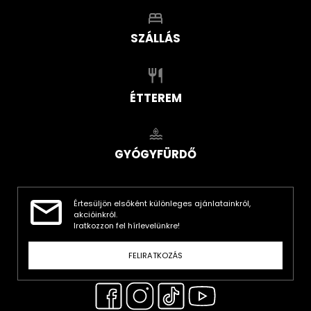
SZÁLLÁS
ÉTTEREM
GYÓGYFÜRDŐ
Értesüljön elsőként különleges ajánlatainkról,
akcióinkról.
Iratkozzon fel hírlevelünkre!
FELIRATKOZÁS