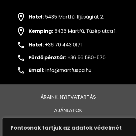
Hotel:
5435 Martfű, Ifjúsági út 2.
Kemping:
5435 Martfű, Tüzép utca 1.
Hotel:
+36 70 443 0171
Fürdő pénztár:
+36 56 580-570
Email:
info@martfuspa.hu
ÁRAINK, NYITVATARTÁS
AJÁNLATOK
FÜRDŐ ÉS MEDENCÉK
Fontosnak tartjuk az adatok védelmét