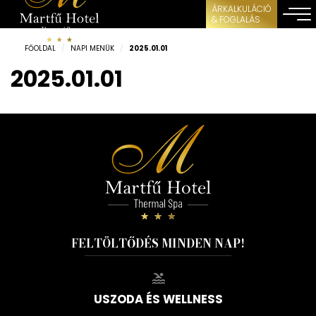
ÁRKALKULÁCIÓ
& FOGLALÁS
FŐOLDAL
/
NAPI MENÜK
/
2025.01.01
2025.01.01
FELTÖLTŐDÉS MINDEN NAP!
USZODA ÉS WELLNESS