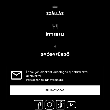
SZÁLLÁS
ÉTTEREM
GYÓGYFÜRDŐ
Értesüljön elsőként különleges ajánlatainkról,
akcióinkról.
Iratkozzon fel hírlevelünkre!
FELIRATKOZÁS