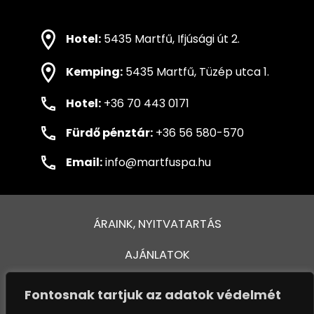
Hotel:
5435 Martfű, Ifjúsági út 2.
Kemping:
5435 Martfű, Tüzép utca 1.
Hotel:
+36 70 443 0171
Fürdő pénztár:
+36 56 580-570
Email:
info@martfuspa.hu
ÁRAINK, NYITVATARTÁS
AJÁNLATOK
FÜRDŐ ÉS MEDENCÉK
Fontosnak tartjuk az adatok védelmét