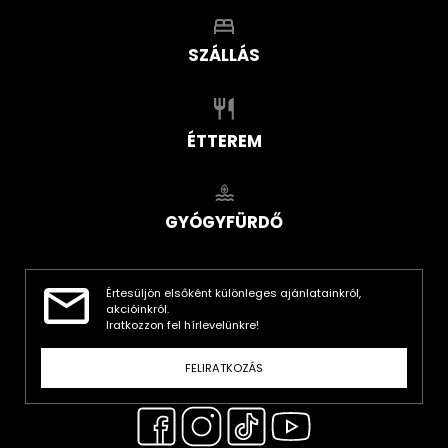
SZÁLLÁS
ÉTTEREM
GYÓGYFÜRDŐ
Értesüljön elsőként különleges ajánlatainkról,
akcióinkról.
Iratkozzon fel hírlevelünkre!
FELIRATKOZÁS