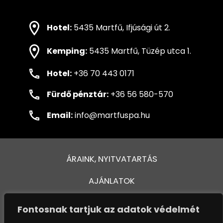
Hotel:
5435 Martfű, Ifjúsági út 2.
Kemping:
5435 Martfű, Tüzép utca 1.
Hotel:
+36 70 443 0171
Fürdő pénztár:
+36 56 580-570
Email:
info@martfuspa.hu
ÁRAINK, NYITVATARTÁS
AJÁNLATOK
FÜRDŐ ÉS MEDENCÉK
Fontosnak tartjuk az adatok védelmét