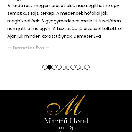
A fürdő rész megismerését első nap segíthetné egy
sematikus rajz, térkép. A medencék hőfokai jók,
megbízhatóak. A gyógymedence melletti tusolóban
nem jött a melegvíz. A tisztaság jó érzéssel töltött el.
Ajánljuk minden korosztálynak. Demeter Éva
— Demeter Éva —