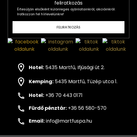
Értesüljön elsőként különleges ajánlatainkról, akcióinkról.
Iratkozzon fel hírlevelünkre!
FELIRATKOZÁS
Hotel:
5435 Martfű, Ifjúsági út 2.
Kemping:
5435 Martfű, Tüzép utca 1.
Hotel:
+36 70 443 0171
Fürdő pénztár:
+36 56 580-570
Email:
info@martfuspa.hu