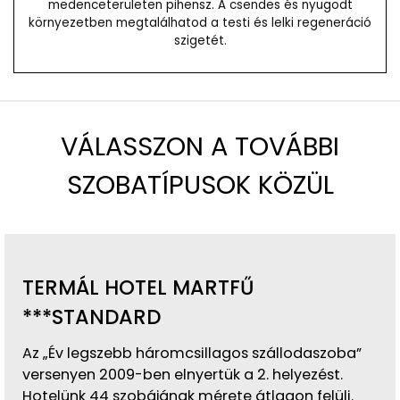
medenceterületen pihensz. A csendes és nyugodt
környezetben megtalálhatod a testi és lelki regeneráció
szigetét.
VÁLASSZON A TOVÁBBI
SZOBATÍPUSOK KÖZÜL
TERMÁL HOTEL MARTFŰ
***STANDARD
Az „Év legszebb háromcsillagos szállodaszoba”
versenyen 2009-ben elnyertük a 2. helyezést.
Hotelünk 44 szobájának mérete átlagon felüli.