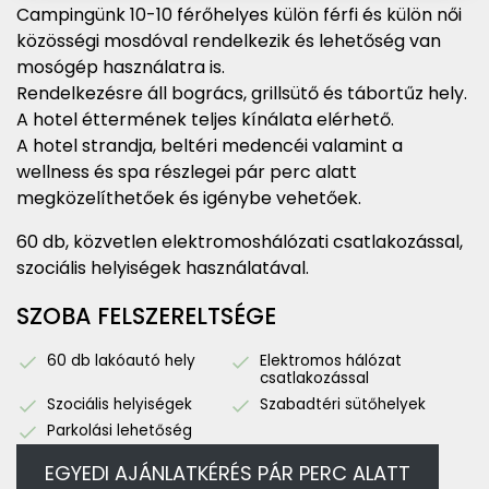
Campingünk 10-10 férőhelyes külön férfi és külön női
közösségi mosdóval rendelkezik és lehetőség van
mosógép használatra is.
Rendelkezésre áll bogrács, grillsütő és tábortűz hely.
A hotel éttermének teljes kínálata elérhető.
A hotel strandja, beltéri medencéi valamint a
wellness és spa részlegei pár perc alatt
megközelíthetőek és igénybe vehetőek.
60 db, közvetlen elektromoshálózati csatlakozással,
szociális helyiségek használatával.
SZOBA FELSZERELTSÉGE
60 db lakóautó hely
Elektromos hálózat
csatlakozással
Szociális helyiségek
Szabadtéri sütőhelyek
Parkolási lehetőség
EGYEDI AJÁNLATKÉRÉS PÁR PERC ALATT