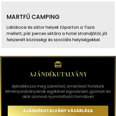
MARTFŰ CAMPING
Lakókocsi és sátor helyek tóparton a Tisza
mellett, pár perces sétára a hotel strandjától, jól
felszerelt közösségi és szociális helyiségekkel.
AJÁNDÉKUTALVÁNY
Ajándékozza meg szeretteit, ismerőseit hotelünk
élményutalványainak egyikével egyszerűen, gyorsan és
akár azonnal nyomtatható formában!
AJÁNDÉKUTALVÁNY VÁSÁRLÁSA