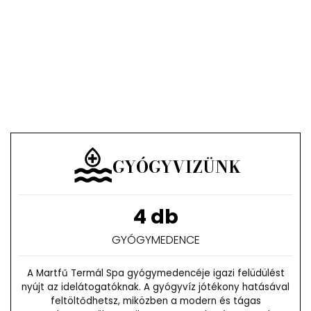
GYÓGYVIZÜNK
4 db
GYÓGYMEDENCE
A Martfű Termál Spa gyógymedencéje igazi felüdülést
nyújt az idelátogatóknak. A gyógyvíz jótékony hatásával
feltöltődhetsz, miközben a modern és tágas